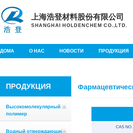
上海浩登材料股份有限公司
SHANGHAI HOLDENCHEM CO.,LTD.
ДОМА
О НАС
НОВОСТИ
ПРОДУКЦИЯ
ПРОДУКЦИЯ
Фармацевтическ
Высокомолекулярный
полимер
CAS NO.
Водный отверждающий