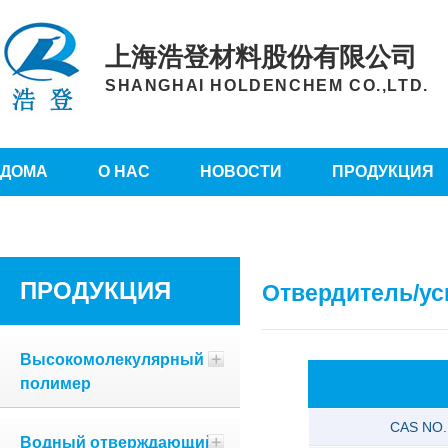
上海浩登材料股份有限公司
SHANGHAI HOLDENCHEM CO.,LTD.
ДОМА
О НАС
НОВОСТИ
ПРОДУКЦИЯ
ПРОДУКЦИЯ
Отвердитель/ус
Высокомолекулярный
полимер
CAS NO.
Водный отверждающий