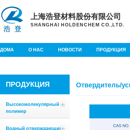
上海浩登材料股份有限公司
SHANGHAI HOLDENCHEM CO.,LTD.
ДОМА
О НАС
НОВОСТИ
ПРОДУКЦИЯ
ПРОДУКЦИЯ
Отвердитель/ус
Высокомолекулярный
полимер
CAS NO.
Водный отверждающий